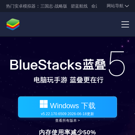
：
网站导航
热门
安卓模拟器
三国志·战略版
碧蓝航线
命运-冠位指定
公主连
应用中心
资讯中心
蓝叠新闻
常见问题
首页
热门游戏电脑版
最新游戏电脑版
应用中心
阴阳师电脑版
梦幻模拟战电脑版
资讯中心
梦幻西游电脑版
三国志2017电脑版
特性介绍
受到全球超5亿游戏玩家的信赖
王者荣耀电脑版
完美世界电脑版
自定义设置
射击模式
历史更新
Windows 下载
诛仙电脑版
元气众生录电脑版
MOBA模式
多开
关于我们
v5.22.170.6509 2026-06-18更新
新神魔大陆电脑版
权力的游戏电脑版
查看所有版本 >
多开同步器
脚本
关于蓝叠
联系我们
第五人格电脑版
明日之后电脑版
内存使用率减少50%
高FPS
高清晰度图形
常见问题